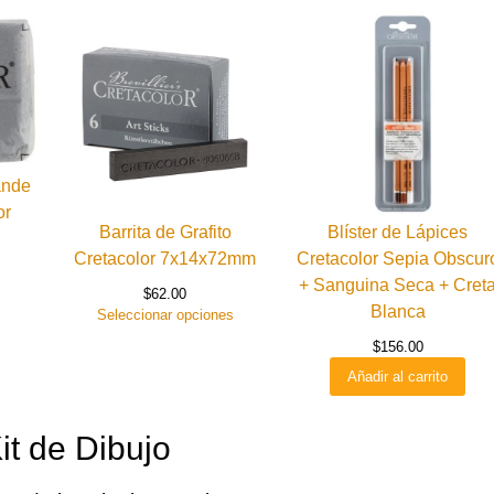
ande
or
Barrita de Grafito
Blíster de Lápices
Cretacolor 7x14x72mm
Cretacolor Sepia Obscur
+ Sanguina Seca + Cret
$
62.00
Blanca
Seleccionar opciones
$
156.00
Añadir al carrito
it de Dibujo