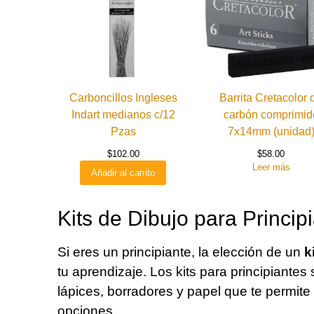
Carboncillos Ingleses
Barrita Cretacolor 
Indart medianos c/12
carbón comprimid
Pzas
7x14mm (unidad
$
102.00
$
58.00
Leer más
Añadir al carrito
Kits de Dibujo para Princip
Si eres un principiante, la elección de un
k
tu aprendizaje. Los kits para principiant
lápices, borradores y papel que te permi
opciones.