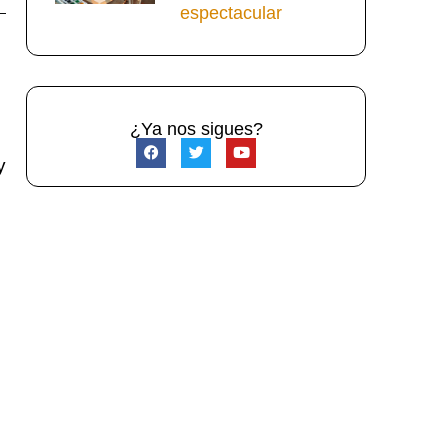
espectacular
¿Ya nos sigues?
y
s