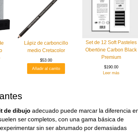
Set de 12 Soft Pasteles
de
Lápiz de carboncillo
Obertöne Carbon Black
o
medio Cretacolor
Premium
)
$
53.00
$
190.00
Añadir al carrito
Leer más
iantes
it de dibujo
adecuado puede marcar la diferencia e
es suelen ser completos, con una gama básica de
te experimentar sin ser abrumado por demasiadas