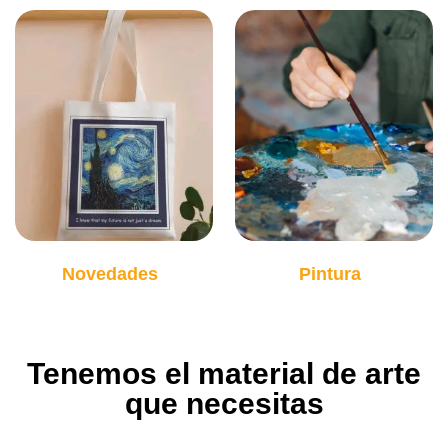
Novedades
Pintura
(939)
(239)
Tenemos el material de arte
que necesitas