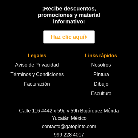
¡Recibe descuentos,
promociones y material
informativo!
Haz clic aquí
Legales
Links rápidos
Aviso de Privacidad
Nosotros
Términos y Condiciones
Pintura
Facturación
Dibujo
Escultura
Calle 116 #442 x 59g y 59h Bojórquez Mérida
Yucatán México
contacto@gatopinto.com
999 228 4017