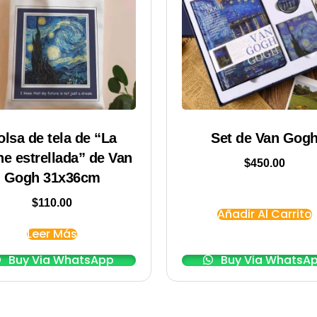
olsa de tela de “La
Set de Van Gog
e estrellada” de Van
$
450.00
Gogh 31x36cm
$
110.00
Añadir Al Carrito
Leer Más
Buy Via WhatsApp
Buy Via WhatsA