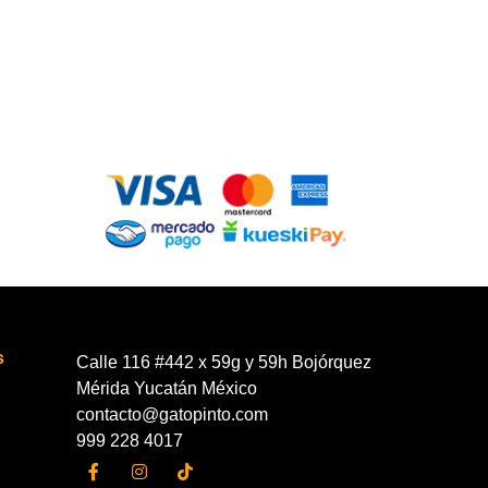
s
Calle 116 #442 x 59g y 59h Bojórquez
Mérida Yucatán México
contacto@gatopinto.com
999 228 4017