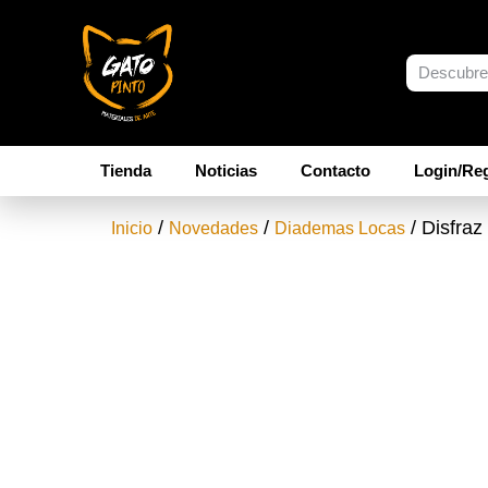
Tienda
Noticias
Contacto
Login/Reg
/
/
/ Disfraz
Inicio
Novedades
Diademas Locas