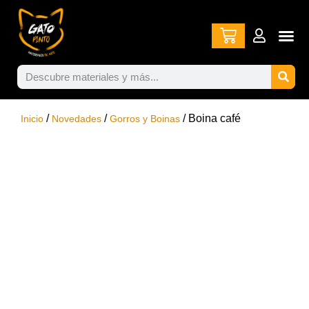
/
/
/ Boina café
Inicio
Novedades
Gorros y Boinas