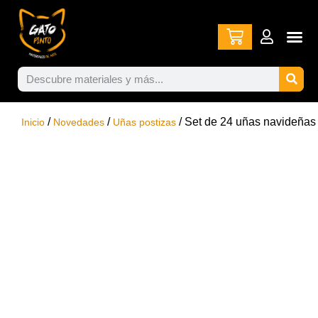
/
/
/ Set de 24 uñas navideñas
Inicio
Novedades
Uñas postizas