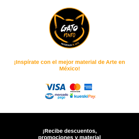
¡Inspírate con el mejor material de Arte en
México!
¡Recibe descuentos,
promociones y material