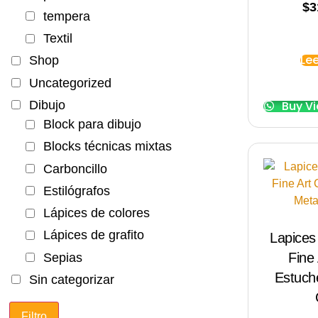
$
3
tempera
Textil
Le
Shop
Uncategorized
Dibujo
Buy V
Block para dibujo
Blocks técnicas mixtas
Carboncillo
Estilógrafos
Lápices de colores
Lápices de grafito
Lapices
Fine
Sepias
Estuch
Sin categorizar
Filtro