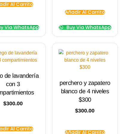
adir Al Carrito
Añadir Al Carrito
y Via WhatsApp
Buy Via WhatsApp
o de lavandería
perchero y zapatero
con 3
blanco de 4 niveles
mpartimientos
$300
$
300.00
$
300.00
adir Al Carrito
Añadir Al Carrito