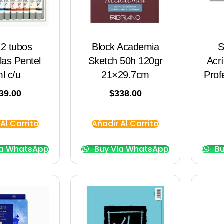
12 tubos
Block Academia
S
las Pentel
Sketch 50h 120gr
Acr
l c/u
21×29.7cm
Prof
39.00
$
338.00
Al Carrito
Añadir Al Carrito
ia WhatsApp
Buy Via WhatsApp
Bu