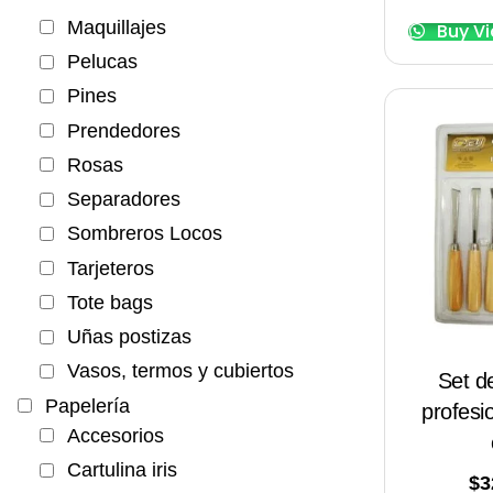
Maquillajes
Buy V
Pelucas
Pines
Prendedores
Rosas
Separadores
Sombreros Locos
Tarjeteros
Tote bags
Uñas postizas
Vasos, termos y cubiertos
Set d
Papelería
profesi
Accesorios
Cartulina iris
$
3