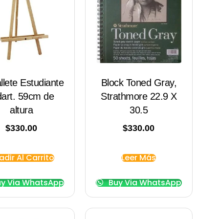
llete Estudiante
Block Toned Gray,
dart. 59cm de
Strathmore 22.9 X
altura
30.5
$
330.00
$
330.00
adir Al Carrito
Leer Más
y Via WhatsApp
Buy Via WhatsApp