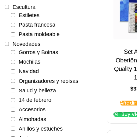
Escultura
Estiletes
Pasta francesa
Pasta moldeable
Novedades
Set 
Gorros y Boinas
Obertö
Mochilas
Quality 
Navidad
Organizadores y repisas
$
3
Salud y belleza
14 de febrero
Añadir 
Accesorios
Buy V
Almohadas
Anillos y estuches