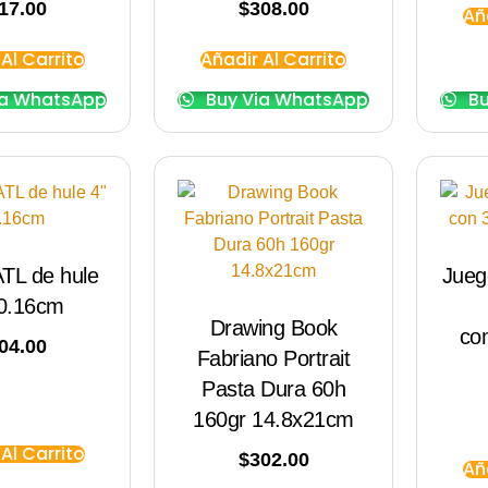
17.00
$
308.00
Añ
Al Carrito
Añadir Al Carrito
ia WhatsApp
Buy Via WhatsApp
Bu
ATL de hule
Jueg
10.16cm
Drawing Book
co
04.00
Fabriano Portrait
Pasta Dura 60h
160gr 14.8x21cm
Al Carrito
$
302.00
Añ