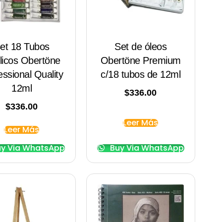
et 18 Tubos
Set de óleos
ílicos Obertöne
Obertöne Premium
essional Quality
c/18 tubos de 12ml
12ml
$
336.00
$
336.00
Leer Más
Leer Más
y Via WhatsApp
Buy Via WhatsApp