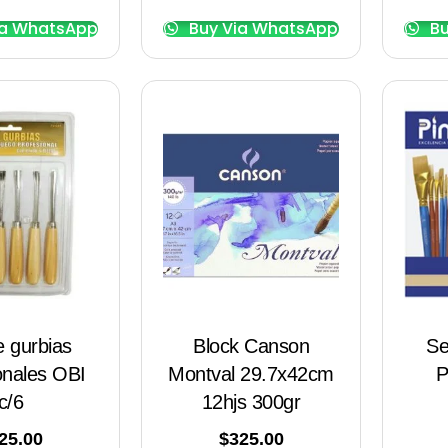
ia WhatsApp
Buy Via WhatsApp
Bu
e gurbias
Block Canson
Se
onales OBI
Montval 29.7x42cm
P
c/6
12hjs 300gr
25.00
$
325.00