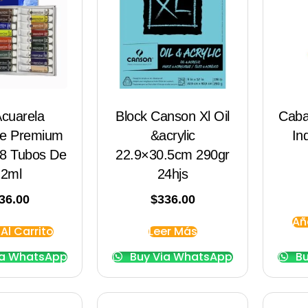
Acuarela
Block Canson Xl Oil
Caba
ne Premium
&acrylic
In
18 Tubos De
22.9×30.5cm 290gr
12ml
24hjs
36.00
$
336.00
Añ
Al Carrito
Leer Más
ia WhatsApp
Buy Via WhatsApp
Bu