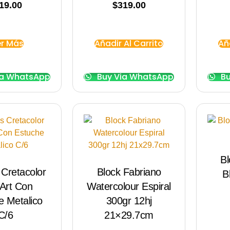
19.00
$
319.00
er Más
Añadir Al Carrito
Añ
ia WhatsApp
Buy Via WhatsApp
Bu
Bl
 Cretacolor
Block Fabriano
B
 Art Con
Watercolour Espiral
e Metalico
300gr 12hj
C/6
21×29.7cm