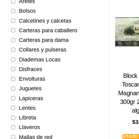
Aretes
Bolsos
Calcetines y calcetas
Carteras para caballero
Carteras para dama
Collares y pulseras
Diademas Locas
Disfraces
Block
Envolturas
Tosca
Juguetes
Magnan
Lapiceras
300gr 
Lentes
al
Libreta
$
3
Llaveros
Añadir 
Mallas de red