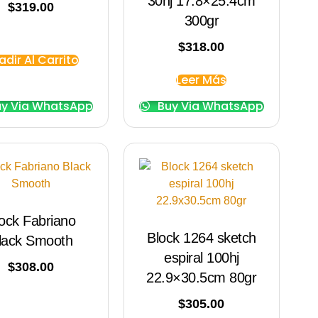
30hj 17.8×25.4cm
$
319.00
300gr
$
318.00
adir Al Carrito
Leer Más
y Via WhatsApp
Buy Via WhatsApp
ock Fabriano
Block 1264 sketch
lack Smooth
espiral 100hj
$
308.00
22.9×30.5cm 80gr
$
305.00