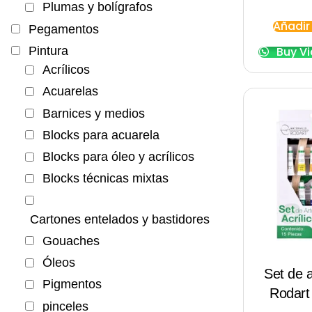
Plumas y bolígrafos
Añadir 
Pegamentos
Pintura
Buy V
Acrílicos
Acuarelas
Barnices y medios
Blocks para acuarela
Blocks para óleo y acrílicos
Blocks técnicas mixtas
Cartones entelados y bastidores
Gouaches
Óleos
Set de a
Pigmentos
Rodart
pinceles