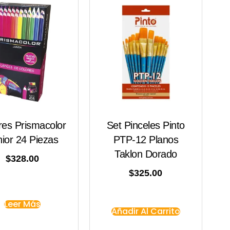
res Prismacolor
Set Pinceles Pinto
nior 24 Piezas
PTP-12 Planos
Taklon Dorado
$
328.00
$
325.00
Leer Más
Añadir Al Carrito