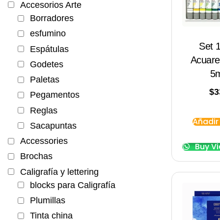
Accesorios Arte
Borradores
esfumino
Set 
Espátulas
Acuare
Godetes
5m
Paletas
$
3
Pegamentos
Reglas
Añadir 
Sacapuntas
Accessories
Buy V
Brochas
Caligrafía y lettering
blocks para Caligrafía
Plumillas
Tinta china