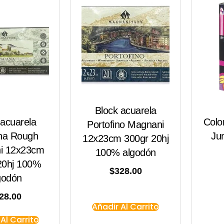
Block acuarela
 acuarela
Colo
Portofino Magnani
na Rough
Ju
12x23cm 300gr 20hj
i 12x23cm
100% algodón
20hj 100%
$
328.00
godón
28.00
Añadir Al Carrito
Al Carrito