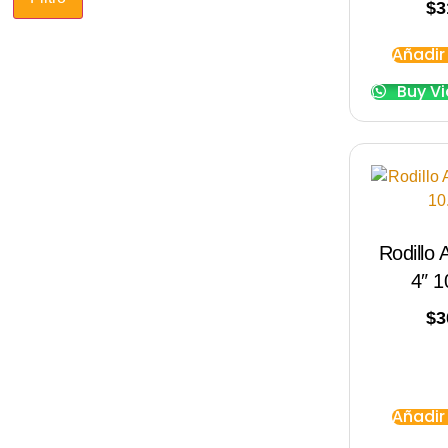
$
3
Añadir 
Buy V
Rodillo 
4″ 
$
3
Añadir 