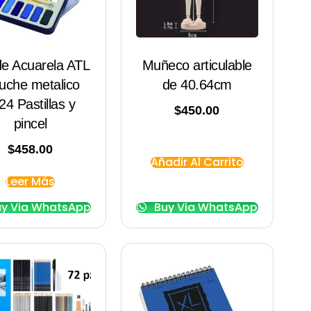
de Acuarela ATL
Muñeco articulable
uche metalico
de 40.64cm
24 Pastillas y
$
450.00
pincel
$
458.00
Añadir Al Carrito
Leer Más
y Via WhatsApp
Buy Via WhatsApp