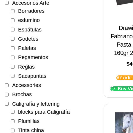
Accesorios Arte
Borradores
esfumino
Draw
Espátulas
Fabrian
Godetes
Pasta
Paletas
160gr 
Pegamentos
$
4
Reglas
Sacapuntas
Añadir 
Accessories
Buy V
Brochas
Caligrafía y lettering
blocks para Caligrafía
Plumillas
Tinta china