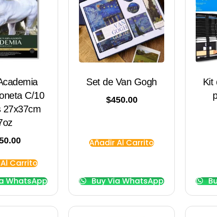
 Academia
Set de Van Gogh
Kit
Loneta C/10
p
$
450.00
s 27x37cm
7oz
50.00
Añadir Al Carrito
Al Carrito
ia WhatsApp
Buy Via WhatsApp
Bu