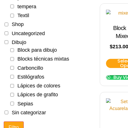
tempera
Textil
Shop
Block
Uncategorized
Mixe
Dibujo
$
213.0
Block para dibujo
Blocks técnicas mixtas
Sele
Op
Carboncillo
Estilógrafos
Buy V
Lápices de colores
Lápices de grafito
Sepias
Sin categorizar
Filtro