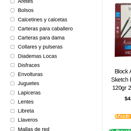
Aretes
Bolsos
Calcetines y calcetas
Carteras para caballero
Carteras para dama
Collares y pulseras
Diademas Locas
Disfraces
Block
Envolturas
Sketch 
Juguetes
120gr 
Lapiceras
$
4
Lentes
Libreta
Añadir 
Llaveros
Mallas de red