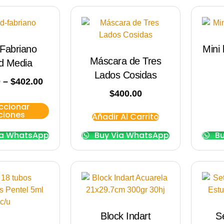
 Fabriano
Mini 
Máscara de Tres
d Media
Lados Cosidas
0
–
$
402.00
$
400.00
ccionar
ciones
Añadir Al Carrito
ia WhatsApp
Buy Via WhatsApp
Bu
Block Indart
S