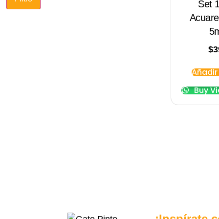
Set 
Acuare
5m
$
3
Añadir 
Buy V
¡Inspírate 