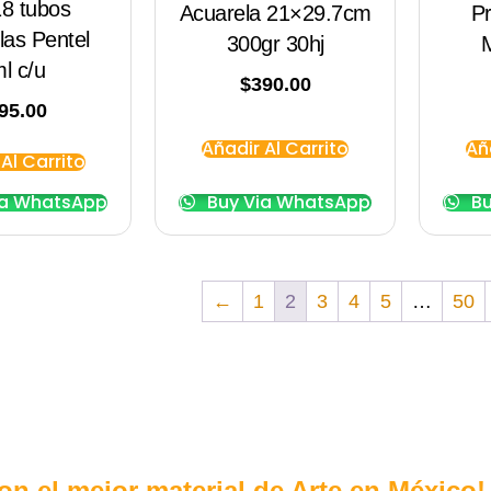
18 tubos
Acuarela 21×29.7cm
P
las Pentel
300gr 30hj
M
l c/u
$
390.00
95.00
Añadir Al Carrito
Añ
Al Carrito
ia WhatsApp
Buy Via WhatsApp
Bu
←
1
2
3
4
5
…
50
con el mejor material de Arte en México!