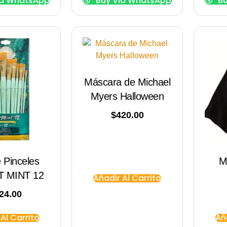
ia WhatsApp
Buy Via WhatsApp
Bu
Máscara de Michael
Myers Halloween
$
420.00
 Pinceles
M
PT MINT 12
Añadir Al Carrito
24.00
Al Carrito
Añ