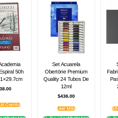
 Academia
Set Acuarela
Espiral 50h
Obertöne Premium
Fabr
21×29.7cm
Quality 24 Tubos De
Pas
12ml
38.00
$
436.00
Al Carrito
Leer Más
Añ