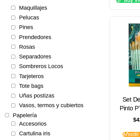
Buy V
Maquillajes
Pelucas
Pines
Prendedores
Rosas
Separadores
Sombreros Locos
Tarjeteros
Tote bags
Uñas postizas
Set De
Vasos, termos y cubiertos
Pinto 
Papelería
$
4
Accesorios
Cartulina iris
Añadir 