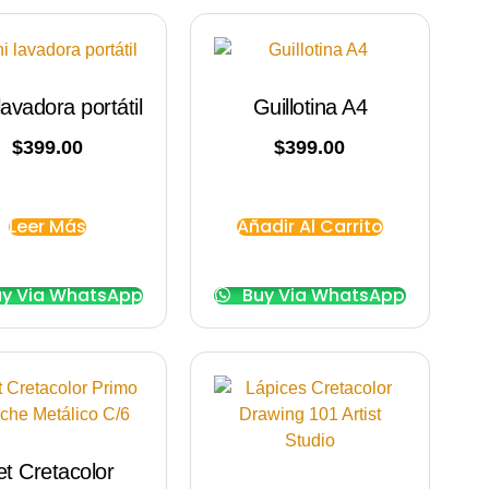
lavadora portátil
Guillotina A4
$
399.00
$
399.00
Leer Más
Añadir Al Carrito
y Via WhatsApp
Buy Via WhatsApp
et Cretacolor