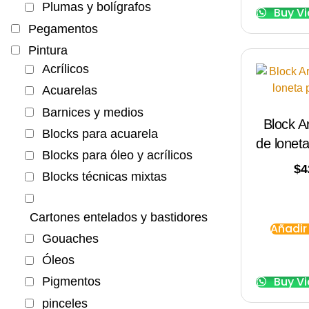
Plumas y bolígrafos
Buy V
Pegamentos
Pintura
Acrílicos
Acuarelas
Barnices y medios
Block Ar
Blocks para acuarela
de loneta
Blocks para óleo y acrílicos
$
4
Blocks técnicas mixtas
Cartones entelados y bastidores
Añadir 
Gouaches
Óleos
Buy V
Pigmentos
pinceles