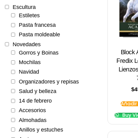
Escultura
Estiletes
Pasta francesa
Pasta moldeable
Novedades
Block
Gorros y Boinas
Fredix 
Mochilas
Lienzo
Navidad
Organizadores y repisas
$
4
Salud y belleza
14 de febrero
Añadir 
Accesorios
Buy V
Almohadas
Anillos y estuches