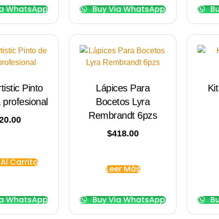
ia WhatsApp
Buy Via WhatsApp
Bu
tistic Pinto
Lápices Para
Ki
 profesional
Bocetos Lyra
Rembrandt 6pzs
20.00
$
418.00
Al Carrito
Leer Más
ia WhatsApp
Buy Via WhatsApp
Bu