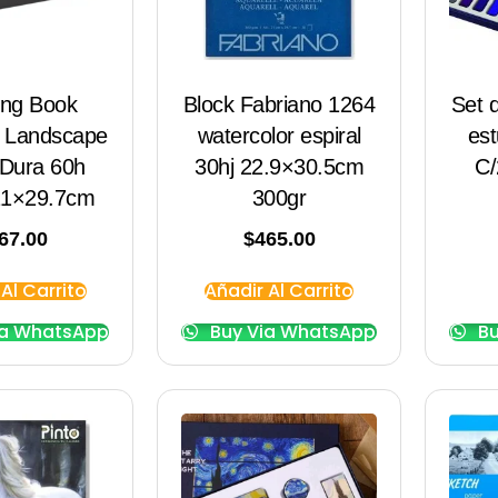
ing Book
Block Fabriano 1264
Set 
o Landscape
watercolor espiral
est
 Dura 60h
30hj 22.9×30.5cm
C/
21×29.7cm
300gr
67.00
$
465.00
Al Carrito
Añadir Al Carrito
ia WhatsApp
Buy Via WhatsApp
Bu