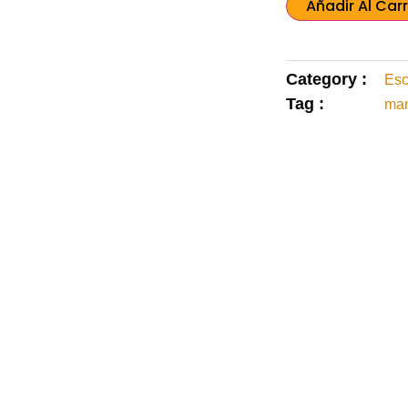
Añadir Al Carr
Category :
Esc
Tag :
man