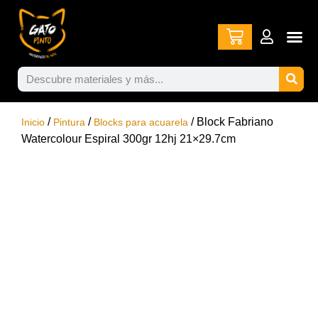
/
/
/ Block Fabriano
Inicio
Pintura
Blocks para acuarela
Watercolour Espiral 300gr 12hj 21×29.7cm