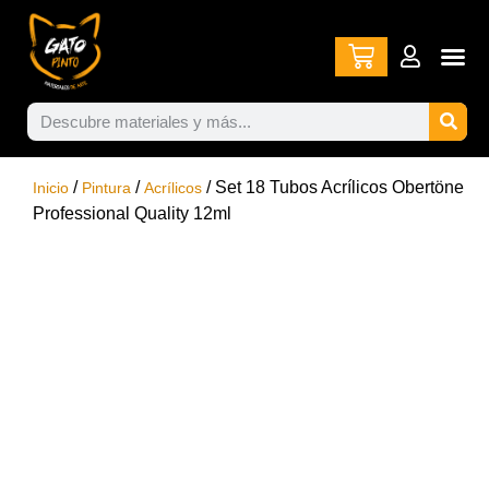
/
/
/ Set 18 Tubos Acrílicos Obertöne
Inicio
Pintura
Acrílicos
Professional Quality 12ml