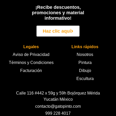
¡Recibe descuentos,
promociones y material
informativo!
Haz clic aquí
Legales
Links rápidos
Aviso de Privacidad
Nosotros
Términos y Condiciones
Pintura
Facturación
Dibujo
Escultura
Calle 116 #442 x 59g y 59h Bojórquez Mérida
Yucatán México
contacto@gatopinto.com
999 228 4017