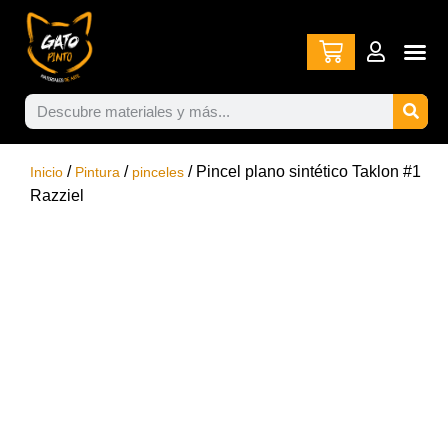
/
/
/ Pincel plano sintético Taklon #1
Inicio
Pintura
pinceles
Razziel