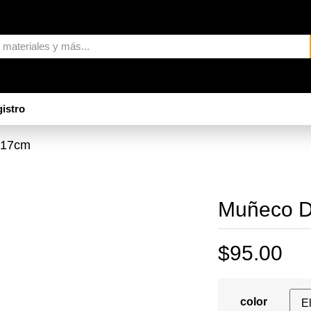
istro
 17cm
Muñeco D
$
95.00
color