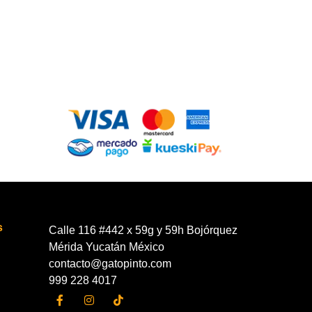
s
Calle 116 #442 x 59g y 59h Bojórquez
Mérida Yucatán México
contacto@gatopinto.com
999 228 4017