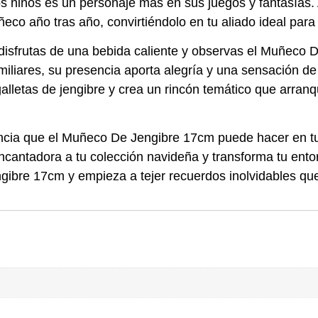
os niños es un personaje más en sus juegos y fantasías.
eco año tras año, convirtiéndolo en tu aliado ideal par
s disfrutas de una bebida caliente y observas el Muñeco
miliares, su presencia aporta alegría y una sensación d
alletas de jengibre y crea un rincón temático que arranq
ncia que el Muñeco De Jengibre 17cm puede hacer en tu
encantadora a tu colección navideña y transforma tu ent
ibre 17cm y empieza a tejer recuerdos inolvidables qu