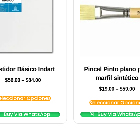
stidor Básico Indart
Pincel Pinto plano 
marfil sintético
$
56.00
–
$
84.00
$
19.00
–
$
59.00
eleccionar Opciones
Seleccionar Opcion
Buy Via WhatsApp
Buy Via WhatsA