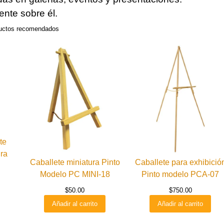
ente sobre él.
uctos recomendados
te
ura
Caballete miniatura Pinto
Caballete para exhibició
Modelo PC MINI-18
Pinto modelo PCA-07
$
50.00
$
750.00
Añadir al carrito
Añadir al carrito