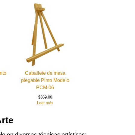
into
Caballete de mesa
plegable Pinto Modelo
PCM-06
$
369.00
Leer más
Arte
 en diversas técnicas artísticas: