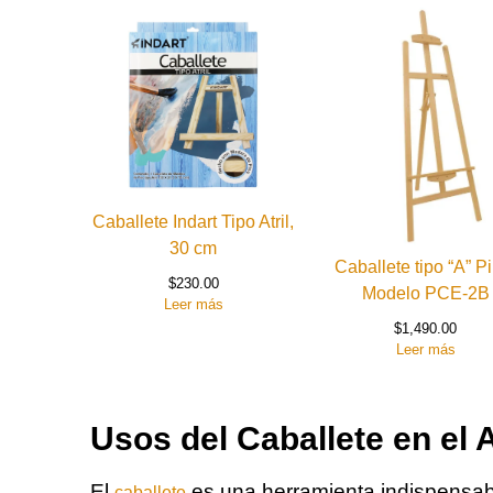
Caballete Indart Tipo Atril,
30 cm
Caballete tipo “A” P
$
230.00
Modelo PCE-2B
Leer más
$
1,490.00
Leer más
Usos del Caballete en el 
El
es una herramienta indispensable
caballete