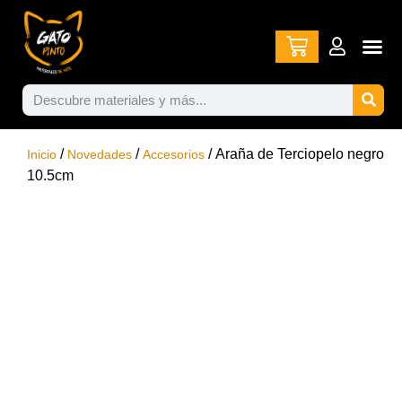
/
/
/ Araña de Terciopelo negro
Inicio
Novedades
Accesorios
10.5cm