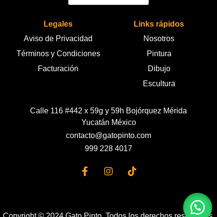
Legales
Links rápidos
Aviso de Privacidad
Nosotros
Términos y Condiciones
Pintura
Facturación
Dibujo
Escultura
Calle 116 #442 x 59g y 59h Bojórquez Mérida
Yucatán México
contacto@gatopinto.com
999 228 4017
Copyright © 2024 Gato Pinto. Todos los derechos reservados.