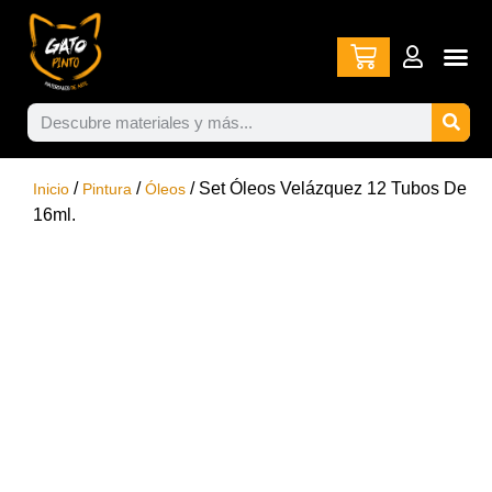
/
/
/ Set Óleos Velázquez 12 Tubos De
Inicio
Pintura
Óleos
16ml.