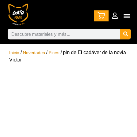
/
/
/ pin de El cadáver de la novia
Inicio
Novedades
Pines
Victor