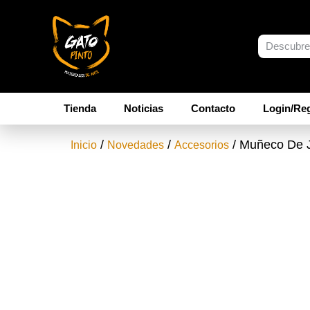
Tienda
Noticias
Contacto
Login/Reg
/
/
/ Muñeco De J
Inicio
Novedades
Accesorios