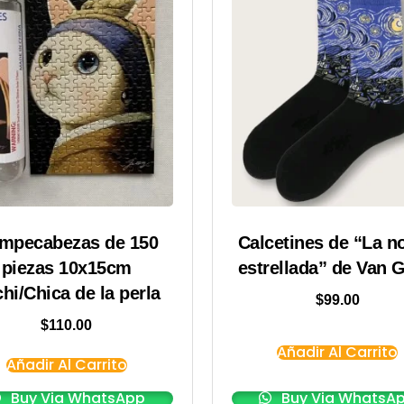
mpecabezas de 150
Calcetines de “La n
piezas 10x15cm
estrellada” de Van 
hi/Chica de la perla
$
99.00
$
110.00
Añadir Al Carrito
Añadir Al Carrito
Buy Via WhatsApp
Buy Via WhatsA