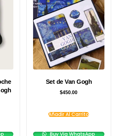
oche
Set de Van Gogh
Gogh
$
450.00
Añadir Al Carrito
pp
Buy Via WhatsApp