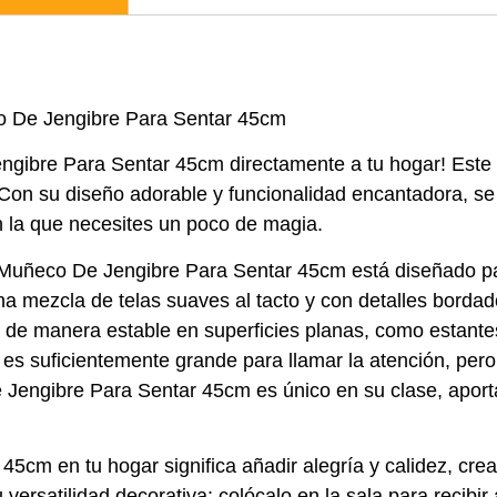
o De Jengibre Para Sentar 45cm
engibre Para Sentar 45cm directamente a tu hogar! Este
. Con su diseño adorable y funcionalidad encantadora, s
n la que necesites un poco de magia.
el Muñeco De Jengibre Para Sentar 45cm está diseñado p
 mezcla de telas suaves al tacto y con detalles bordado
e de manera estable en superficies planas, como estant
es suficientemente grande para llamar la atención, per
engibre Para Sentar 45cm es único en su clase, aporta
45cm en tu hogar significa añadir alegría y calidez, c
 versatilidad decorativa: colócalo en la sala para recibir