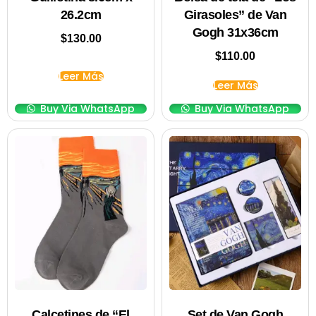
26.2cm
Girasoles” de Van
Gogh 31x36cm
$
130.00
$
110.00
Leer Más
Leer Más
Buy Via WhatsApp
Buy Via WhatsApp
Calcetines de “El
Set de Van Gogh