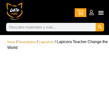
/
/
/ Lapicera Teacher Change the
Inicio
Novedades
Lapiceras
World