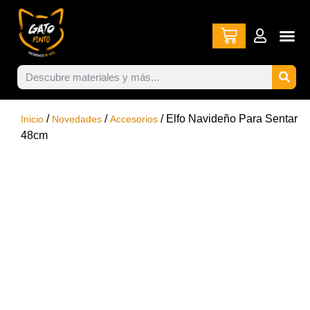
/
/
/ Elfo Navideño Para Sentar
Inicio
Novedades
Accesorios
48cm