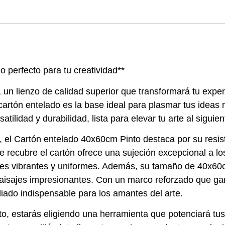
o perfecto para tu creatividad**
n lienzo de calidad superior que transformará tu experie
cartón entelado es la base ideal para plasmar tus ideas m
ilidad y durabilidad, lista para elevar tu arte al siguient
 el Cartón entelado 40x60cm Pinto destaca por su resist
ue recubre el cartón ofrece una sujeción excepcional a l
lores vibrantes y uniformes. Además, su tamaño de 40x6
aisajes impresionantes. Con un marco reforzado que gara
iado indispensable para los amantes del arte.
to, estarás eligiendo una herramienta que potenciará tu