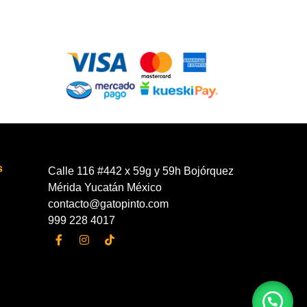
s
Calle 116 #442 x 59g y 59h Bojórquez
Mérida Yucatán México
contacto@gatopinto.com
999 228 4017