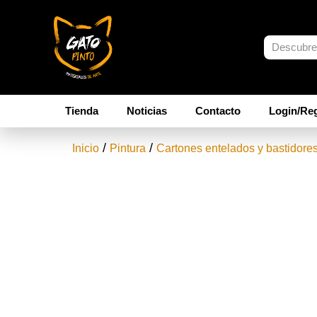
Tienda
Noticias
Contacto
Login/Reg
/
/
Inicio
Pintura
Cartones entelados y bastidore