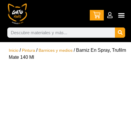
/
/
/ Barniz En Spray, Trufilm
Inicio
Pintura
Barnices y medios
Mate 140 Ml