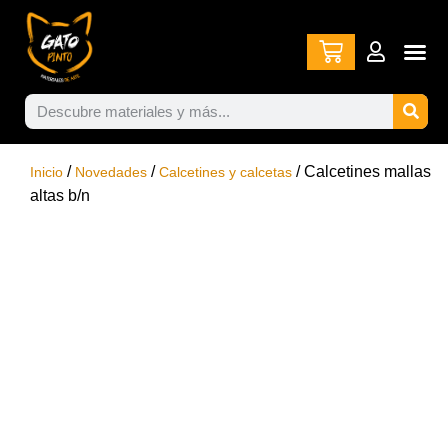
/
/
/ Calcetines mallas
Inicio
Novedades
Calcetines y calcetas
altas b/n