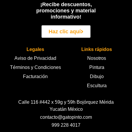
¡Recibe descuentos,
promociones y material
informativo!
Haz clic aquí
Legales
Links rápidos
Aviso de Privacidad
Nosotros
Términos y Condiciones
Pintura
Facturación
Dibujo
Escultura
Calle 116 #442 x 59g y 59h Bojórquez Mérida
Yucatán México
contacto@gatopinto.com
999 228 4017