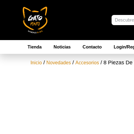
Tienda
Noticias
Contacto
Login/Reg
/
/
/ 8 Piezas De
Inicio
Novedades
Accesorios