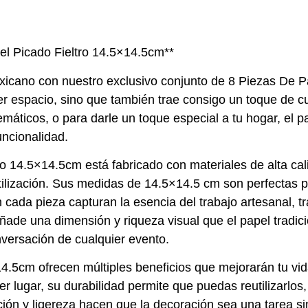
el Picado Fieltro 14.5×14.5cm**
xicano con nuestro exclusivo conjunto de 8 Piezas De P
r espacio, sino que también trae consigo un toque de cul
emáticos, o para darle un toque especial a tu hogar, el p
uncionalidad.
 14.5×14.5cm está fabricado con materiales de alta calid
utilización. Sus medidas de 14.5×14.5 cm son perfectas 
n cada pieza capturan la esencia del trabajo artesanal,
 añade una dimensión y riqueza visual que el papel tradi
nversación de cualquier evento.
4.5cm ofrecen múltiples beneficios que mejorarán tu vida
er lugar, su durabilidad permite que puedas reutilizarlo
ación y ligereza hacen que la decoración sea una tarea s