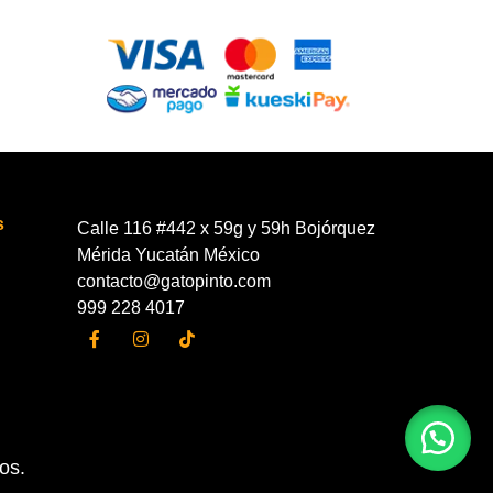
s
Calle 116 #442 x 59g y 59h Bojórquez
Mérida Yucatán México
contacto@gatopinto.com
999 228 4017
os.