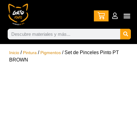
/
/
/ Set de Pinceles Pinto PT
Inicio
Pintura
Pigmentos
BROWN