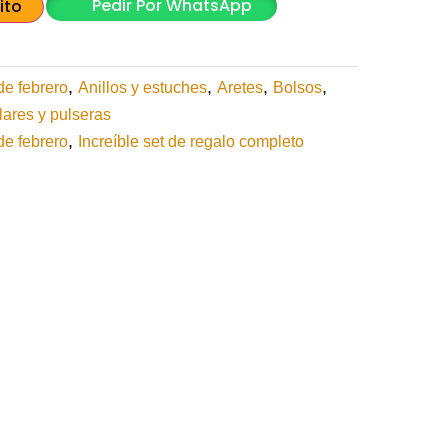
Pedir Por WhatsApp
ito
,
,
,
,
de febrero
Anillos y estuches
Aretes
Bolsos
lares y pulseras
,
de febrero
Increíble set de regalo completo