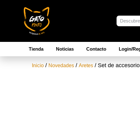
Tienda
Noticias
Contacto
Login/Reg
/
/
/ Set de accesorio
Inicio
Novedades
Aretes