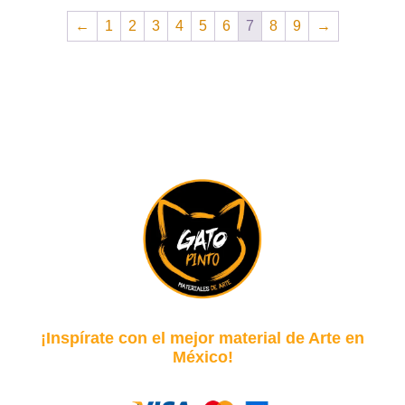
←
1
2
3
4
5
6
7
8
9
→
¡Inspírate con el mejor material de Arte en
México!