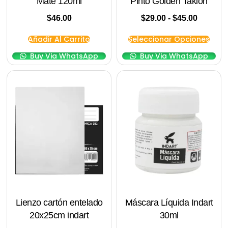
Mate 120ml
Pinto Golden Taklon
$
46.00
$
29.00
-
$
45.00
Añadir Al Carrito
Seleccionar Opciones
Buy Via WhatsApp
Buy Via WhatsApp
Lienzo cartón entelado
Máscara Líquida Indart
20x25cm indart
30ml