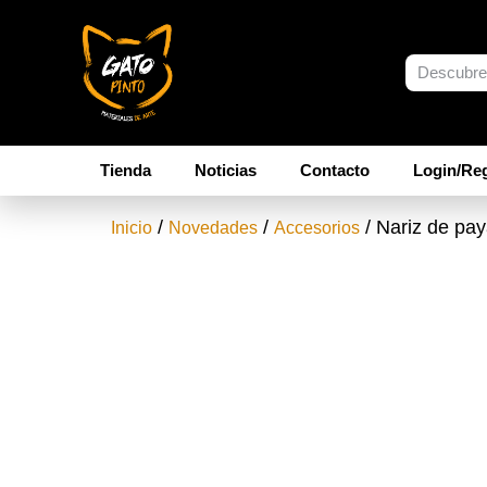
Tienda
Noticias
Contacto
Login/Reg
/
/
/ Nariz de pa
Inicio
Novedades
Accesorios