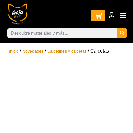
/
/
/ Calcetas
Inicio
Novedades
Calcetines y calcetas