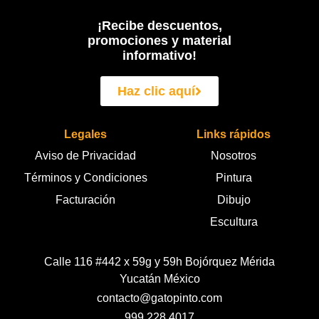
¡Recibe descuentos,
promociones y material
informativo!
Haz clic aquí
Legales
Links rápidos
Aviso de Privacidad
Nosotros
Términos y Condiciones
Pintura
Facturación
Dibujo
Escultura
Calle 116 #442 x 59g y 59h Bojórquez Mérida
Yucatán México
contacto@gatopinto.com
999 228 4017