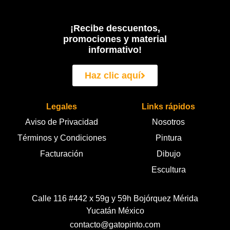
¡Recibe descuentos,
promociones y material
informativo!
Haz clic aquí
Legales
Links rápidos
Aviso de Privacidad
Nosotros
Términos y Condiciones
Pintura
Facturación
Dibujo
Escultura
Calle 116 #442 x 59g y 59h Bojórquez Mérida
Yucatán México
contacto@gatopinto.com