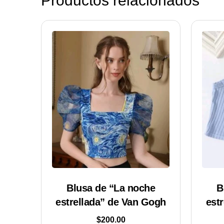
Productos relacionados
Blusa de “La noche
B
estrellada” de Van Gogh
est
$
200.00