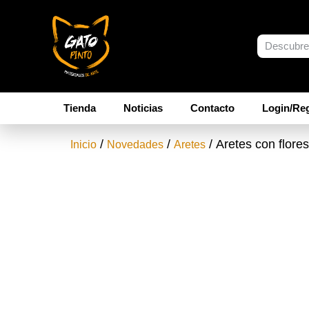
Tienda
Noticias
Contacto
Login/Reg
/
/
/ Aretes con flore
Inicio
Novedades
Aretes