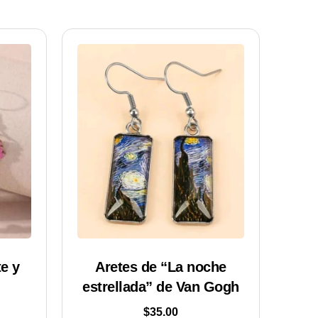
e y
Aretes de “La noche
estrellada” de Van Gogh
$
35.00