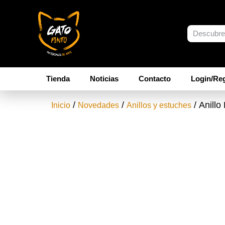
Tienda
Noticias
Contacto
Login/Reg
/
/
/ Anillo
Inicio
Novedades
Anillos y estuches