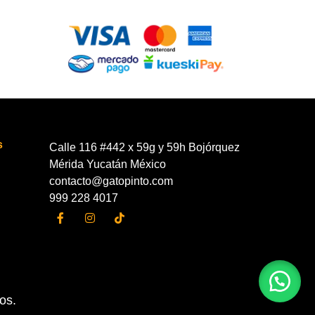
s
Calle 116 #442 x 59g y 59h Bojórquez
Mérida Yucatán México
contacto@gatopinto.com
999 228 4017
os.