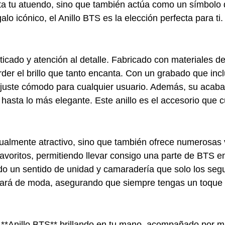
ta tu atuendo, sino que también actúa como un símbolo
alo icónico, el Anillo BTS es la elección perfecta para ti.
ticado y atención al detalle. Fabricado con materiales de 
erder el brillo que tanto encanta. Con un grabado que incl
 ajuste cómodo para cualquier usuario. Además, su acaba
 hasta lo más elegante. Este anillo es el accesorio que 
sualmente atractivo, sino que también ofrece numerosas 
 favoritos, permitiendo llevar consigo una parte de BTS 
do un sentido de unidad y camaradería que solo los seg
ará de moda, asegurando que siempre tengas un toque de
u **Anillo BTS** brillando en tu mano, acompañado por m