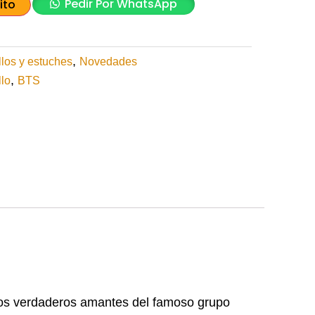
Pedir Por WhatsApp
ito
,
llos y estuches
Novedades
,
llo
BTS
a los verdaderos amantes del famoso grupo