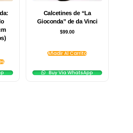
da:
Calcetines de “La
lo
Gioconda” de da Vinci
5cm
$
99.00
os)
Añadir Al Carrito
es
pp
Buy Via WhatsApp